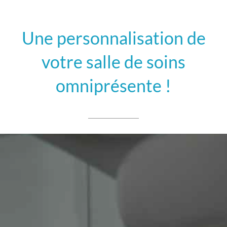
Une personnalisation de
votre salle de soins
omniprésente !